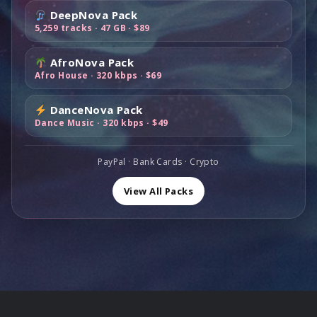
t
u
l
e
i
:
DeepNova Pack
$
,
i
e
é
s
t
$
5,259 tracks · 47 GB · $89
1
0
a
l
t
t
6
0
0
l
e
a
:
9
0
.
AfroNova Pack
é
s
i
:
$
,
Afro House · 320 kbps · $69
,
t
t
t
$
1
0
0
a
8
1
0
0
DanceNova Pack
i
:
:
9
9
.
Dance Music · 320 kbps · $49
.
t
$
$
,
,
1
1
0
0
:
,
6
0
PayPal · Bank Cards · Crypto
0
$
0
0
.
.
2
0
View All Packs
,
,
.
0
0
0
0
.
.