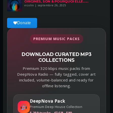
ORIGINES, SON & POURQUOI ELLE......
vicolin | septembre 26, 2025
Donate
PREMIUM MUSIC PACKS
DOWNLOAD CURATED MP3
COLLECTIONS
Premium 320 kbps music packs from
DeepNova Radio — fully tagged, cover art
included, volume-balanced and ready for
offline listening.
DeepNova Pack
Premium Deep House Collection
5,259 tracks · 47 GB · $89