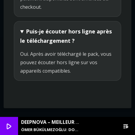
checkout.
Puis-je écouter hors ligne après
le téléchargement ?
Oui. Après avoir téléchargé le pack, vous
pouvez écouter hors ligne sur vos
appareils compatibles.
DEEPNOVA – MEILLEUR DEEP HOUSE
play_arrow
playlist_play
ÖMER BÜKÜLMEZOĞLU: DON'T CRY