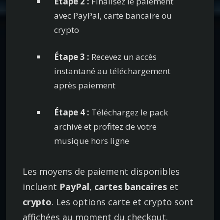
Étape 2 :
Finalisez le paiement
r
avec PayPal, carte bancaire ou
e
crypto
m
i
Étape 3 :
Recevez un accès
u
instantané au téléchargement
m
après paiement
D
e
Étape 4 :
Téléchargez le pack
e
archivé et profitez de votre
p
musique hors ligne
H
o
Les moyens de paiement disponibles
u
incluent
PayPal
,
cartes bancaires
et
s
e
crypto
. Les options carte et crypto sont
M
affichées au moment du checkout.