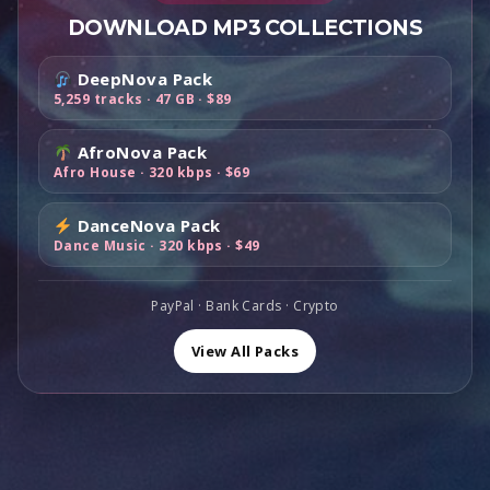
t
$
n
c
i
e
t
t
DOWNLOAD MP3 COLLECTIONS
4
i
t
a
l
a
:
9
t
u
l
e
i
:
DeepNova Pack
$
,
i
e
é
s
t
$
5,259 tracks · 47 GB · $89
1
0
a
l
t
t
6
0
0
l
e
a
:
9
0
.
AfroNova Pack
é
s
i
:
$
,
Afro House · 320 kbps · $69
,
t
t
t
$
1
0
0
a
8
1
0
0
DanceNova Pack
i
:
:
9
9
.
Dance Music · 320 kbps · $49
.
t
$
$
,
,
1
1
0
0
:
,
6
0
PayPal · Bank Cards · Crypto
0
$
0
0
.
.
2
0
View All Packs
,
,
.
0
0
0
0
.
.