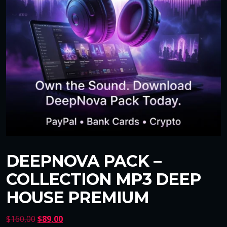
DEEPNOVA PACK –
COLLECTION MP3 DEEP
HOUSE PREMIUM
L
L
$
160,00
$
89,00