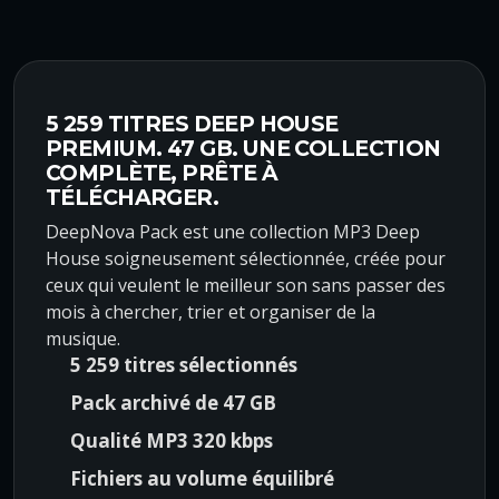
e
e
p
p
r
r
i
i
x
x
5 259 TITRES DEEP HOUSE
i
a
PREMIUM. 47 GB. UNE COLLECTION
n
c
COMPLÈTE, PRÊTE À
i
t
TÉLÉCHARGER.
t
u
DeepNova Pack est une collection MP3 Deep
i
e
House soigneusement sélectionnée, créée pour
a
l
ceux qui veulent le meilleur son sans passer des
l
e
mois à chercher, trier et organiser de la
é
s
musique.
t
t
5 259 titres sélectionnés
a
Pack archivé de 47 GB
i
:
t
$
Qualité MP3 320 kbps
8
Fichiers au volume équilibré
:
9