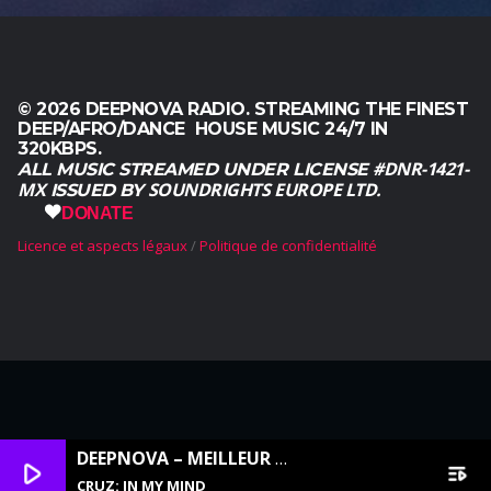
© 2026 DEEPNOVA RADIO. STREAMING THE FINEST
DEEP/AFRO/DANCE HOUSE MUSIC 24/7 IN
320KBPS.
#DNR-1421-
ALL MUSIC STREAMED UNDER LICENSE
MX
SOUNDRIGHTS EUROPE LTD.
ISSUED BY
DONATE
Licence et aspects légaux
Politique de confidentialité
English
(
Anglais
)
Français
Română
(
Roumain
)
Русский
(
Russe
)
Español
(
Espagnol
)
DEEPNOVA – MEILLEUR DEEP HOUSE
play_arrow
playlist_play
CRUZ: IN MY MIND