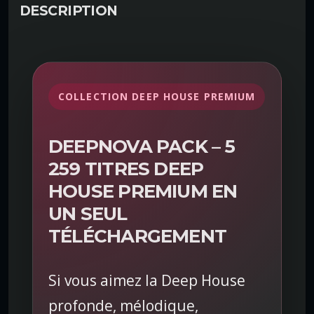
e
DESCRIPTION
D
e
e
p
N
COLLECTION DEEP HOUSE PREMIUM
o
v
a
DEEPNOVA PACK – 5
P
259 TITRES DEEP
a
HOUSE PREMIUM EN
c
k
UN SEUL
–
TÉLÉCHARGEMENT
c
o
l
Si vous aimez la Deep House
l
profonde, mélodique,
e