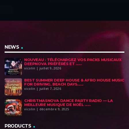
i
t
i
t
t
u
t
u
i
e
i
e
a
l
a
l
l
e
l
e
é
s
é
s
t
t
t
t
NEWS
a
a
NOUVEAU : TÉLÉCHARGEZ VOS PACKS MUSICAUX
i
:
i
:
DEEPNOVA PRÉFÉRÉS ET ......
t
$
t
$
vicolin | juillet 9, 2026
4
6
BEST SUMMER DEEP HOUSE & AFRO HOUSE MUSIC
:
9
:
9
FOR DRIVING, BEACH DAYS......
$
,
$
,
vicolin | juillet 7, 2026
1
0
1
0
CHRISTMASNOVA DANCE PARTY RADIO — LA
0
0
1
0
MEILLEURE MUSIQUE DE NOËL ......
0
.
9
.
vicolin | décembre 9, 2025
,
,
0
0
PRODUCTS