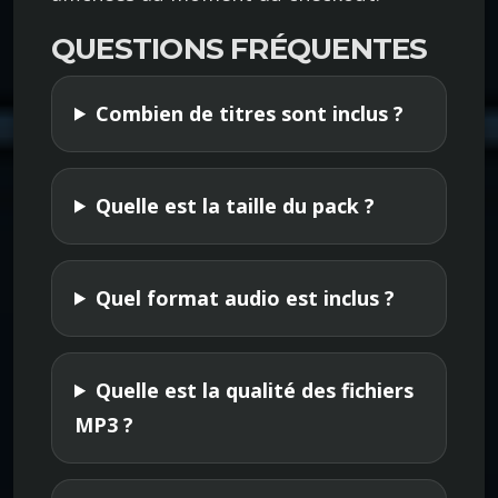
P
QUESTIONS FRÉQUENTES
3
C
o
Combien de titres sont inclus ?
l
l
e
Quelle est la taille du pack ?
c
t
Quel format audio est inclus ?
i
o
n
Quelle est la qualité des fichiers
MP3 ?