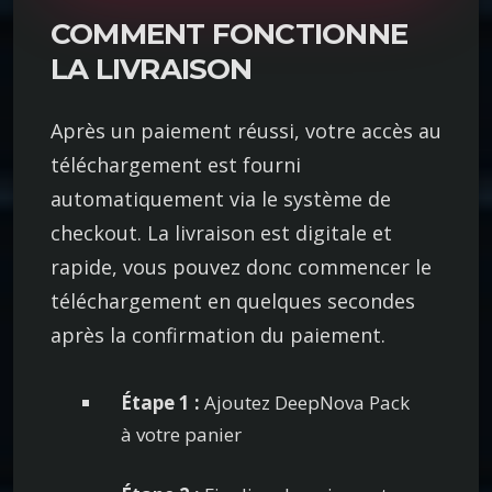
t
COMMENT FONCTIONNE
é
LA LIVRAISON
D
e
Après un paiement réussi, votre accès au
e
téléchargement est fourni
p
automatiquement via le système de
N
o
checkout. La livraison est digitale et
v
rapide, vous pouvez donc commencer le
a
téléchargement en quelques secondes
P
après la confirmation du paiement.
a
c
Étape 1 :
Ajoutez DeepNova Pack
k
à votre panier
–
P