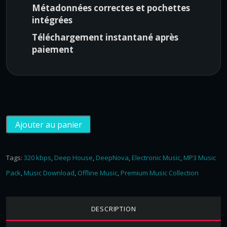
Métadonnées correctes et pochettes
$
,
intégrées
1
0
6
0
Téléchargement instantané après
0
.
paiement
,
0
0
.
q
Ajouter au panier
u
a
n
Tags:
320 kbps
,
Deep House
,
DeepNova
,
Electronic Music
,
MP3 Music
t
Pack
,
Music Download
,
Offline Music
,
Premium Music Collection
i
t
é
DESCRIPTION
d