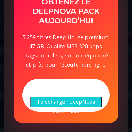
OBTENEZ LE
DEEPNOVA PACK
AUJOURD’HUI
5 259 titres Deep House premium.
47 GB. Qualité MP3 320 kbps.
Tags complets, volume équilibré
et prêt pour l’écoute hors ligne.
Q
u
Télécharger DeepNova
a
Pack – $89
n
t
i