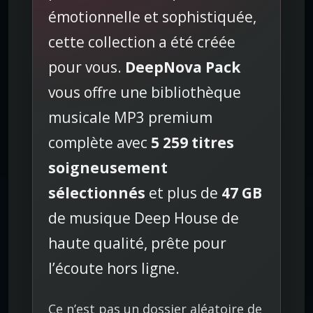
c
émotionnelle et sophistiquée,
t
cette collection a été créée
i
o
pour vous.
DeepNova Pack
n
vous offre une bibliothèque
M
P
musicale MP3 premium
3
complète avec
5 259 titres
D
e
soigneusement
e
sélectionnés
et plus de
47 GB
p
H
de musique Deep House de
o
haute qualité, prête pour
u
s
l’écoute hors ligne.
e
p
Ce n’est pas un dossier aléatoire de
r