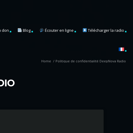
n don
Blog
Écouter en ligne
Télécharger la radio
Home
/
Politique de confidentialité DeepNova Radio
DIO