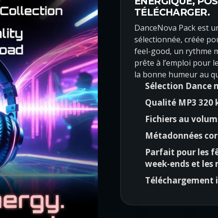
ÉNERGIQUE, POS
n
c
TÉLÉCHARGER.
i
t
DanceNova Pack est u
t
u
sélectionnée, créée po
i
e
feel-good, un rythme 
a
l
prête à l’emploi pour l
l
e
la bonne humeur au qu
é
s
Sélection Dance 
t
t
Qualité MP3 320 
a
i
:
Fichiers au volum
t
$
Métadonnées corr
4
:
9
Parfait pour les fê
$
,
week-ends et les
1
0
Téléchargement i
0
0
0
.
,