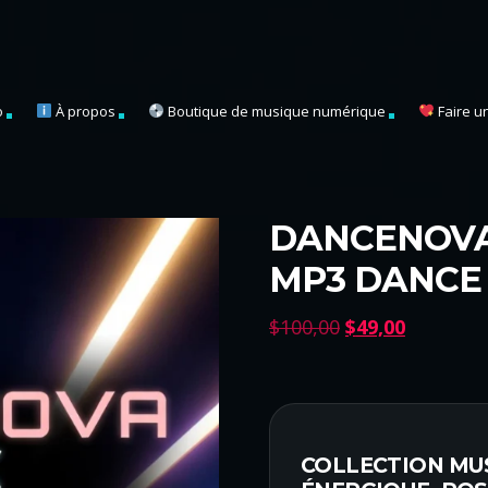
o
À propos
Boutique de musique numérique
Faire u
DANCENOVA
MP3 DANCE
L
L
$
100,00
$
49,00
e
e
p
p
r
r
i
i
x
x
COLLECTION MU
i
a