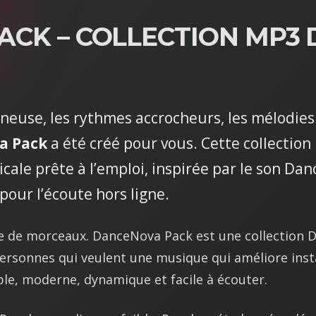
v
CK – COLLECTION MP3
a
P
a
c
k
ineuse, les rythmes accrocheurs, les mélodies
–
c
a Pack
a été créé pour vous. Cette collecti
o
cale prête à l’emploi, inspirée par le son D
l
l
 pour l’écoute hors ligne.
e
c
ire de morceaux. DanceNova Pack est une collectio
t
i
personnes qui veulent une musique qui améliore in
o
able, moderne, dynamique et facile à écouter.
n
M