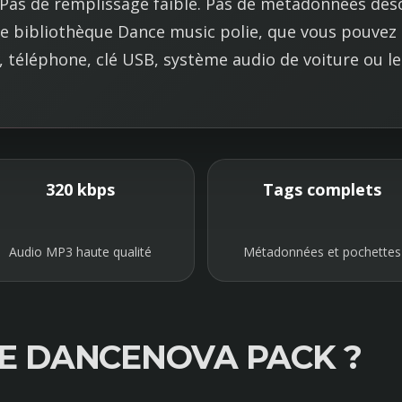
 Pas de remplissage faible. Pas de métadonnées dés
P
3
ne bibliothèque Dance music polie, que vous pouvez 
D
 téléphone, clé USB, système audio de voiture ou le
a
n
c
e
p
r
320 kbps
Tags complets
e
m
i
Audio MP3 haute qualité
Métadonnées et pochettes
u
m
LE DANCENOVA PACK ?