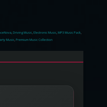
nceNova
,
Driving Music
,
Electronic Music
,
MP3 Music Pack
,
arty Music
,
Premium Music Collection