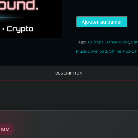
0
0
.
q
Ajouter au panier
u
a
n
Tags:
320 kbps
,
Dance Music
,
Da
t
Music Download
,
Offline Music
,
P
i
t
é
DESCRIPTION
d
e
D
a
n
c
e
MIUM
N
o