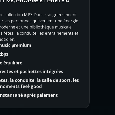
ITIVE, PROPRE ET PRÊTE À
ne collection MP3 Dance soigneusement
ur les personnes qui veulent une énergie
moderne et une bibliothèque musicale
es fêtes, la conduite, les entraînements et
otidien.
music premium
kbps
e équilibré
ectes et pochettes intégrées
tes, la conduite, la salle de sport, les
 moments feel-good
nstantané après paiement