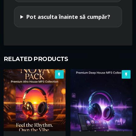
Pot asculta înainte să cumpăr?
RELATED PRODUCTS
flash_on
flash_on