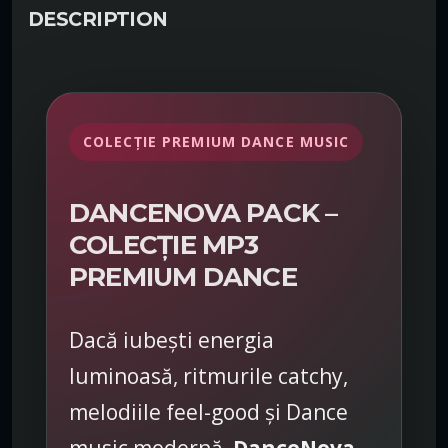
a
DESCRIPTION
n
c
e
N
o
COLECȚIE PREMIUM DANCE MUSIC
v
a
P
DANCENOVA PACK –
a
COLECȚIE MP3
c
k
PREMIUM DANCE
–
c
Dacă iubești energia
o
l
luminoasă, ritmurile catchy,
e
melodiile feel-good și Dance
c
ț