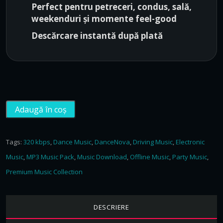
1
,
Perfect pentru petreceri, condus, sală,
0
0
weekenduri și momente feel-good
0
0
Descărcare instantă după plată
,
.
0
0
.
C
Adaugă în coș
a
n
t
Tags:
320 kbps
,
Dance Music
,
DanceNova
,
Driving Music
,
Electronic
i
Music
,
MP3 Music Pack
,
Music Download
,
Offline Music
,
Party Music
,
t
Premium Music Collection
a
t
e
DESCRIERE
D