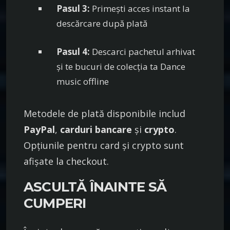
Pasul 3:
Primești acces instant la
descărcare după plată
Pasul 4:
Descarci pachetul arhivat
și te bucuri de colecția ta Dance
music offline
Metodele de plată disponibile includ
PayPal
,
carduri bancare
și
crypto
.
Opțiunile pentru card și crypto sunt
afișate la checkout.
ASCULTĂ ÎNAINTE SĂ
CUMPERI