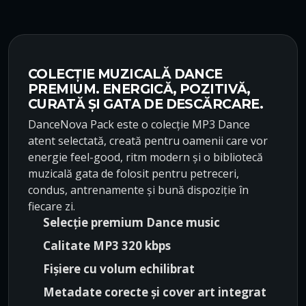
r
r
e
e
ț
ț
u
u
l
l
COLECȚIE MUZICALĂ DANCE
i
c
PREMIUM. ENERGICĂ, POZITIVĂ,
n
u
CURATĂ ȘI GATA DE DESCĂRCARE.
i
r
DanceNova Pack este o colecție MP3 Dance
ț
e
atent selectată, creată pentru oamenii care vor
i
n
energie feel-good, ritm modern și o bibliotecă
a
t
muzicală gata de folosit pentru petreceri,
l
e
condus, antrenamente și bună dispoziție în
a
s
fiecare zi.
f
t
Selecție premium Dance music
o
e
Calitate MP3 320 kbps
s
:
t
$
Fișiere cu volum echilibrat
:
4
Metadate corecte și cover art integrat
$
9