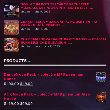
NOU: ACUM POȚI DESCĂRCA PACHETELE
s
:
s
:
MUZICALE DEEPNOVA PREFERATE ȘI LE......
t
$
t
$
vicolin | iulie 9, 2026
:
6
:
8
CEA MAI BUNĂ MUZICĂ AFRO HOUSE PENTRU
$
9
$
9
VARĂ – PLAJĂ, CONDUS ......
1
,
1
,
vicolin | iulie 7, 2026
1
0
6
0
CHRISTMASNOVA DANCE PARTY RADIO — CEA MAI
9
0
0
0
BUNĂ MUZICĂ DE CRĂCIUN ......
,
.
,
.
vicolin | decembrie 9, 2025
0
0
0
0
PRODUCTS
.
.
DanceNova Pack – colecție MP3 premium
Dance
P
P
$
100,00
$
49,00
r
r
AfroNova Pack – colecție MP3 premium Afro
e
e
House
ț
ț
P
P
$
119,00
$
69,00
u
u
r
r