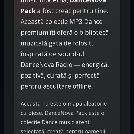
music modernă,
DanceNova
i
Pack
a fost creat pentru tine.
e
M
Această colecție MP3 Dance
P
premium îți oferă o bibliotecă
3
p
muzicală gata de folosit,
r
inspirată de sound-ul
e
m
DanceNova Radio — energică,
i
pozitivă, curată și perfectă
u
m
pentru ascultare offline.
D
a
Aceasta nu este o mapă aleatorie
n
c
cu piese. DanceNova Pack este o
e
colecție Dance music atent
selectată, creată pentru oamenii