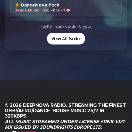
:
8
9
0
.
DanceNova Pack
s
:
$
9
,
.
Dance Music · 320 kbps · $49
t
$
1
,
0
:
1
6
0
0
$
,
0
0
PayPal · Bank Cards · Crypto
.
2
0
,
.
,
0
View All Packs
0
0
.
0
0
.
.
© 2026 DEEPNOVA RADIO. STREAMING THE FINEST
DEEP/AFRO/DANCE HOUSE MUSIC 24/7 IN
320KBPS.
#DNR-1421-
ALL MUSIC STREAMED UNDER LICENSE
MX
SOUNDRIGHTS EUROPE LTD.
ISSUED BY