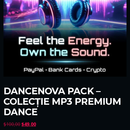
DANCENOVA PACK –
COLECȚIE MP3 PREMIUM
DANCE
P
P
$
100,00
$
49,00