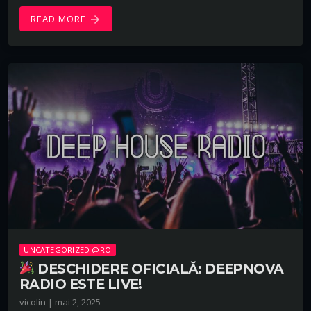
READ MORE
arrow_forward
UNCATEGORIZED @RO
DESCHIDERE OFICIALĂ: DEEPNOVA
RADIO ESTE LIVE!
vicolin | mai 2, 2025