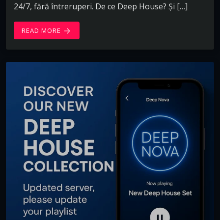
24/7, fără întreruperi. De ce Deep House? Și […]
READ MORE
arrow_forward