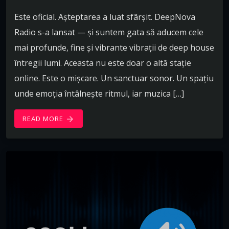
Este oficial. Așteptarea a luat sfârșit. DeepNova
Radio s-a lansat — și suntem gata să aducem cele
mai profunde, fine și vibrante vibrații de deep house
întregii lumi. Aceasta nu este doar o altă stație
online. Este o mișcare. Un sanctuar sonor. Un spațiu
unde emoția întâlnește ritmul, iar muzica […]
READ MORE
arrow_forward