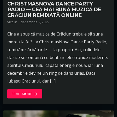
CHRISTMASNOVA DANCE PARTY
RADIO — CEA MAI BUNĂ MUZICĂ DE
CRĂCIUN REMIXATĂ ONLINE
vicolin | decembrie 9, 2025
Cine a spus că muzica de Crăciun trebuie să sune
mereu la fel? La ChristmasNova Dance Party Radio,
remixăm sărbătorile — la propriu. Aici, colindele
clasice se combină cu beat-uri electronice moderne,
spiritul Crăciunului capătă energie nouă, iar luna
decembrie devine un ring de dans uriaș. Dacă
iubești Crăciunul, dar […]
READ MORE
arrow_forward