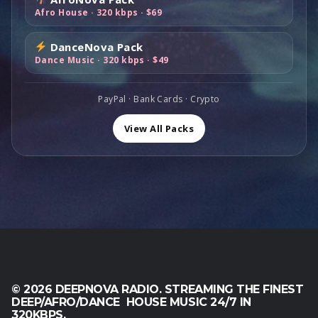
a
s
s
:
1
,
Afro House · 320 kbps · $69
0
f
t
t
$
1
0
0
o
e
:
8
9
0
.
DanceNova Pack
s
:
$
9
,
.
Dance Music · 320 kbps · $49
t
$
1
,
0
:
1
6
0
0
$
,
0
0
PayPal · Bank Cards · Crypto
.
2
0
,
.
,
0
View All Packs
0
0
.
0
0
.
.
© 2026 DEEPNOVA RADIO. STREAMING THE FINEST
DEEP/AFRO/DANCE HOUSE MUSIC 24/7 IN
320KBPS.