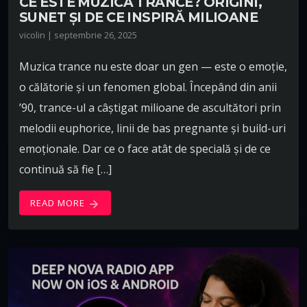
CE ESTE MUZICA TRANCE? ORIGINI,
SUNET ȘI DE CE INSPIRĂ MILIOANE
vicolin | septembrie 26, 2025
Muzica trance nu este doar un gen — este o emoție,
o călătorie și un fenomen global. Începând din anii
’90, trance-ul a câștigat milioane de ascultători prin
melodii euphorice, linii de bas pregnante și build-uri
emoționale. Dar ce o face atât de specială și de ce
continuă să fie […]
READ MORE
arrow_forward