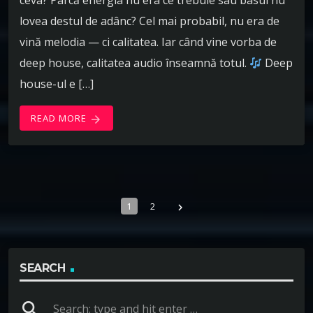
ceva? Parcă energia nu era ce trebuie sau basul nu
lovea destul de adânc? Cel mai probabil, nu era de
vină melodia — ci calitatea. Iar când vine vorba de
deep house, calitatea audio înseamnă totul.
Deep
house-ul e […]
READ MORE
arrow_forward
1
2
navigate_next
SEARCH
search