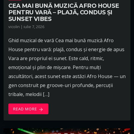
CEA MAI BUNĂ MUZICĂ AFRO HOUSE
PENTRU VARĂ – PLAJĂ, CONDUS ȘI
SUNSET VIBES
vicolin | iulie 7, 2026
Ghid muzical de vară Cea mai bună muzică Afro
House pentru vară: plajă, condus și energie de apus
Vara are propriul ei sunet. Este cald, ritmic,
emoțional și plin de mișcare. Pentru mulți
ascultători, acest sunet este astăzi Afro House — un
gen construit pe groove-uri profunde, percuții
tribale, melodii […]
READ MORE
arrow_forward