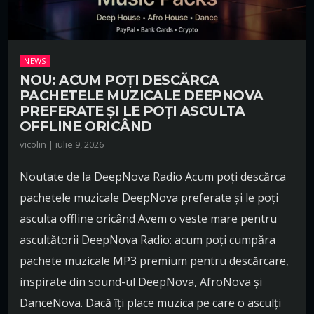
NEWS
NOU: ACUM POȚI DESCĂRCA
PACHETELE MUZICALE DEEPNOVA
PREFERATE ȘI LE POȚI ASCULTA
OFFLINE ORICÂND
vicolin | iulie 9, 2026
Noutate de la DeepNova Radio Acum poți descărca
pachetele muzicale DeepNova preferate și le poți
asculta offline oricând Avem o veste mare pentru
ascultătorii DeepNova Radio: acum poți cumpăra
pachete muzicale MP3 premium pentru descărcare,
inspirate din sound-ul DeepNova, AfroNova și
DanceNova. Dacă îți place muzica pe care o asculți