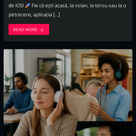
de iOS!
Fie că ești acasă, la volan, la birou sau la o
petrecere, aplicația […]
READ MORE
arrow_forward