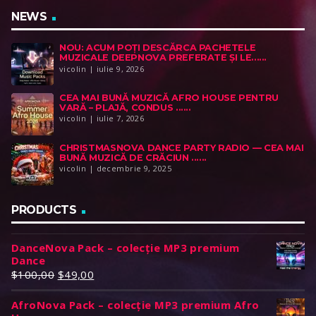
NEWS
NOU: ACUM POȚI DESCĂRCA PACHETELE
MUZICALE DEEPNOVA PREFERATE ȘI LE......
vicolin | iulie 9, 2026
CEA MAI BUNĂ MUZICĂ AFRO HOUSE PENTRU
VARĂ – PLAJĂ, CONDUS ......
vicolin | iulie 7, 2026
CHRISTMASNOVA DANCE PARTY RADIO — CEA MAI
BUNĂ MUZICĂ DE CRĂCIUN ......
vicolin | decembrie 9, 2025
PRODUCTS
DanceNova Pack – colecție MP3 premium
Dance
P
P
$
100,00
$
49,00
r
r
AfroNova Pack – colecție MP3 premium Afro
e
e