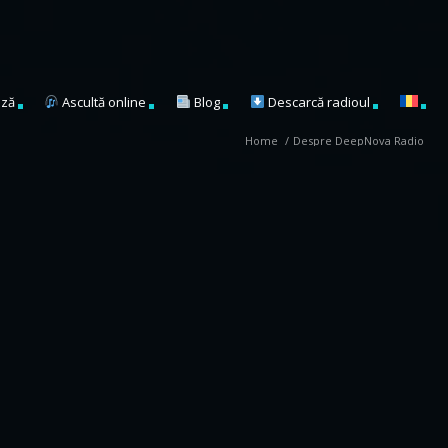
ză
Ascultă online
Blog
Descarcă radioul
Home
/
Despre DeepNova Radio