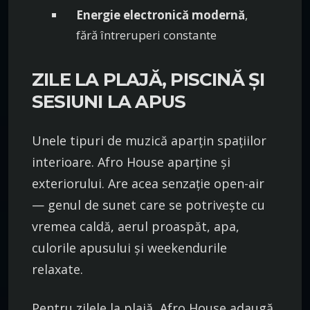
Energie electronică modernă
,
fără întreruperi constante
ZILE LA PLAJĂ, PISCINĂ ȘI
SESIUNI LA APUS
Unele tipuri de muzică aparțin spațiilor
interioare. Afro House aparține și
exteriorului. Are acea senzație open-air
— genul de sunet care se potrivește cu
vremea caldă, aerul proaspăt, apa,
culorile apusului și weekendurile
relaxate.
Pentru zilele la plajă, Afro House adaugă