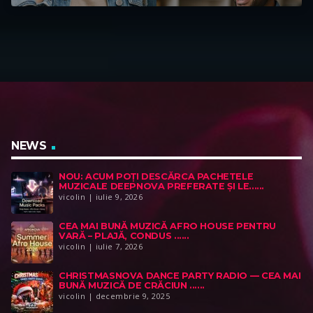
NEWS
NOU: ACUM POȚI DESCĂRCA PACHETELE
MUZICALE DEEPNOVA PREFERATE ȘI LE......
vicolin | iulie 9, 2026
CEA MAI BUNĂ MUZICĂ AFRO HOUSE PENTRU
VARĂ – PLAJĂ, CONDUS ......
vicolin | iulie 7, 2026
CHRISTMASNOVA DANCE PARTY RADIO — CEA MAI
BUNĂ MUZICĂ DE CRĂCIUN ......
vicolin | decembrie 9, 2025