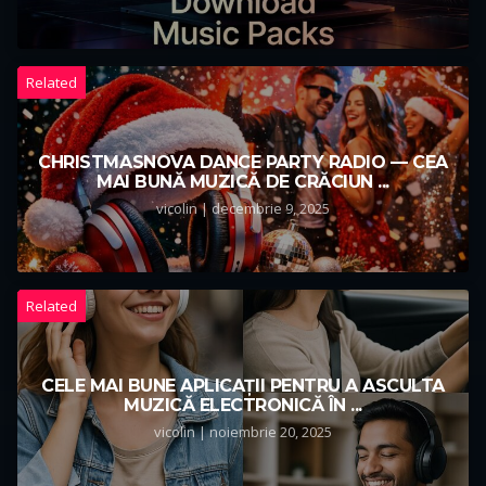
Related
CHRISTMASNOVA DANCE PARTY RADIO — CEA
MAI BUNĂ MUZICĂ DE CRĂCIUN ...
vicolin | decembrie 9, 2025
Related
CELE MAI BUNE APLICAȚII PENTRU A ASCULTA
MUZICĂ ELECTRONICĂ ÎN ...
vicolin | noiembrie 20, 2025