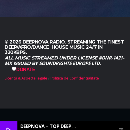
© 2026 DEEPNOVA RADIO. STREAMING THE FINEST
DEEP/AFRO/DANCE HOUSE MUSIC 24/7 IN
320KBPS.
#DNR-1421-
ALL MUSIC STREAMED UNDER LICENSE
MX
SOUNDRIGHTS EUROPE LTD.
ISSUED BY
DONATE
Licență & Aspecte legale
Politica de Confidențialitate
English
(
Engleză
)
Français
(
Franceză
)
Română
Русский
(
Rusă
)
Español
(
Spaniolă
)
DEEPNOVA – TOP DEEP HOUSE