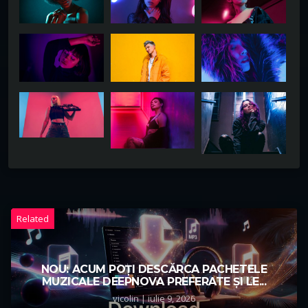
Related
NOU: ACUM POȚI DESCĂRCA PACHETELE
MUZICALE DEEPNOVA PREFERATE ȘI LE...
vicolin | iulie 9, 2026