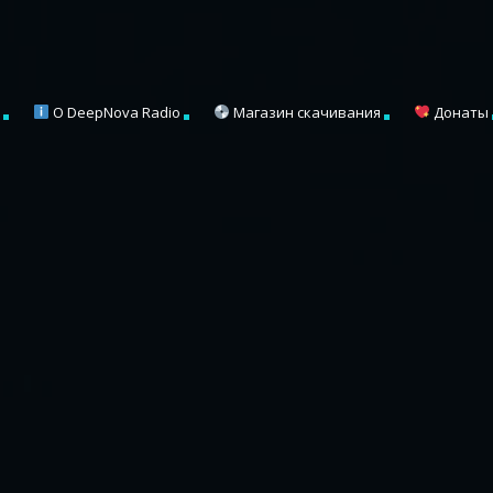
a
О DeepNova Radio
Магазин скачивания
Донаты