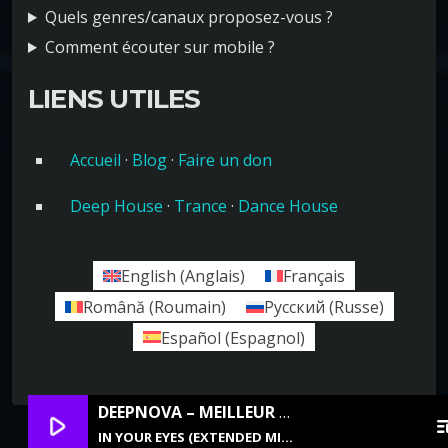
Quels genres/canaux proposez-vous ?
Comment écouter sur mobile ?
LIENS UTILES
Accueil
·
Blog
·
Faire un don
Deep House
·
Trance
·
Dance House
English
(
Anglais
)
Français
Română
(
Roumain
)
Русский
(
Russe
)
Español
(
Espagnol
)
DEEPNOVA – MEILLEUR DEEP HOUSE
play_arrow
playlis
IN YOUR EYES (EXTENDED MIX): VETLOVE