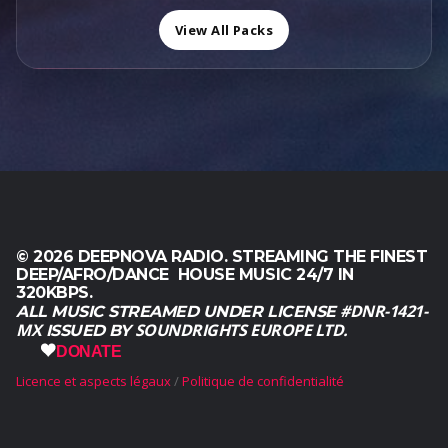
$
0
0
.
.
2
0
View All Packs
,
,
.
0
0
0
0
.
.
© 2026 DEEPNOVA RADIO. STREAMING THE FINEST
DEEP/AFRO/DANCE HOUSE MUSIC 24/7 IN
320KBPS.
#DNR-1421-
ALL MUSIC STREAMED UNDER LICENSE
MX
SOUNDRIGHTS EUROPE LTD.
ISSUED BY
DONATE
Licence et aspects légaux
Politique de confidentialité