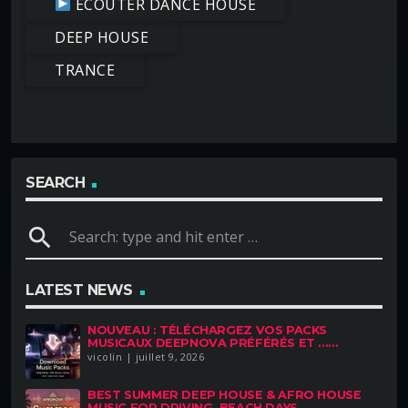
ÉCOUTER DANCE HOUSE
DEEP HOUSE
TRANCE
SEARCH
search
LATEST NEWS
NOUVEAU : TÉLÉCHARGEZ VOS PACKS
MUSICAUX DEEPNOVA PRÉFÉRÉS ET ......
vicolin | juillet 9, 2026
BEST SUMMER DEEP HOUSE & AFRO HOUSE
MUSIC FOR DRIVING, BEACH DAYS......