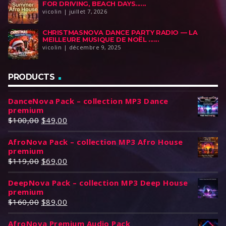
FOR DRIVING, BEACH DAYS......
vicolin | juillet 7, 2026
CHRISTMASNOVA DANCE PARTY RADIO — LA
MEILLEURE MUSIQUE DE NOËL ......
vicolin | décembre 9, 2025
PRODUCTS
DanceNova Pack – collection MP3 Dance
premium
L
L
$
100,00
$
49,00
e
e
AfroNova Pack – collection MP3 Afro House
p
p
premium
r
r
L
L
$
119,00
$
69,00
i
i
e
e
x
x
DeepNova Pack – collection MP3 Deep House
p
p
i
a
premium
r
r
n
c
L
L
$
160,00
$
89,00
i
i
i
t
e
e
x
x
t
u
AfroNova Premium Audio Pack
p
p