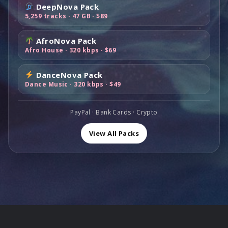
s
:
DeepNova Pack
1
,
i
n
a
s
t
$
5,259 tracks · 47 GB · $89
0
0
a
t
f
t
:
6
0
0
l
e
o
e
$
9
,
.
AfroNova Pack
a
s
s
:
1
,
Afro House · 320 kbps · $69
0
f
t
t
$
1
0
0
o
e
:
8
9
0
.
DanceNova Pack
s
:
$
9
,
.
Dance Music · 320 kbps · $49
t
$
1
,
0
:
1
6
0
0
$
,
0
0
PayPal · Bank Cards · Crypto
.
2
0
,
.
,
0
View All Packs
0
0
.
0
0
.
.