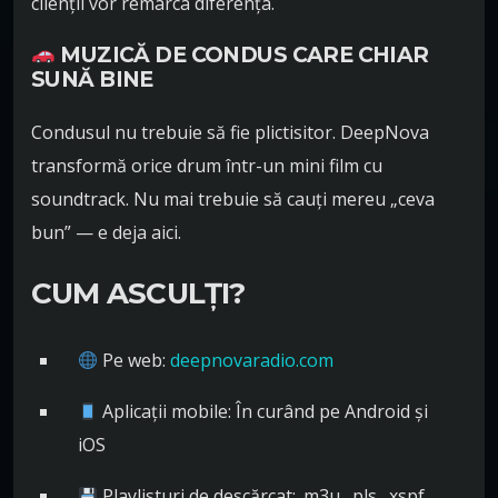
clienții vor remarca diferența.
MUZICĂ DE CONDUS CARE CHIAR
SUNĂ BINE
Condusul nu trebuie să fie plictisitor. DeepNova
transformă orice drum într-un mini film cu
soundtrack. Nu mai trebuie să cauți mereu „ceva
bun” — e deja aici.
CUM ASCULȚI?
Pe web:
deepnovaradio.com
Aplicații mobile: În curând pe Android și
iOS
Playlisturi de descărcat: .m3u, .pls, .xspf