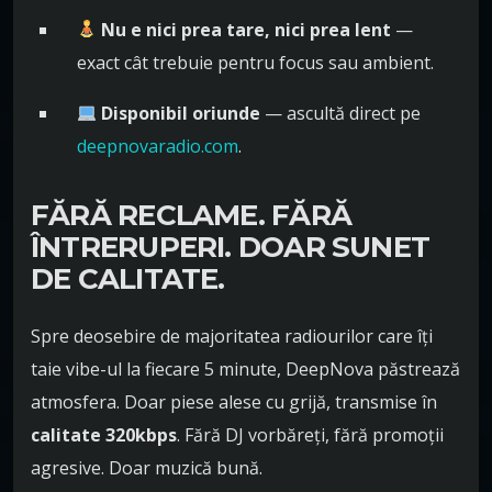
Nu e nici prea tare, nici prea lent
—
exact cât trebuie pentru focus sau ambient.
Disponibil oriunde
— ascultă direct pe
deepnovaradio.com
.
FĂRĂ RECLAME. FĂRĂ
ÎNTRERUPERI. DOAR SUNET
DE CALITATE.
Spre deosebire de majoritatea radiourilor care îți
taie vibe-ul la fiecare 5 minute, DeepNova păstrează
atmosfera. Doar piese alese cu grijă, transmise în
calitate 320kbps
. Fără DJ vorbăreți, fără promoții
agresive. Doar muzică bună.