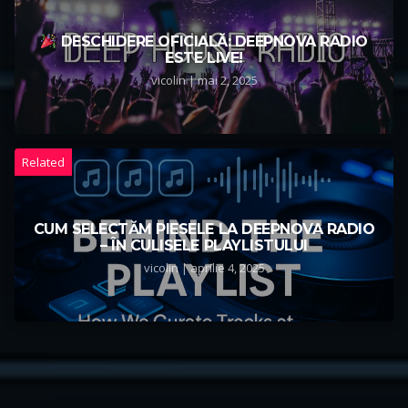
DESCHIDERE OFICIALĂ: DEEPNOVA RADIO
ESTE LIVE!
vicolin | mai 2, 2025
Related
CUM SELECTĂM PIESELE LA DEEPNOVA RADIO
– ÎN CULISELE PLAYLISTULUI
vicolin | aprilie 4, 2025