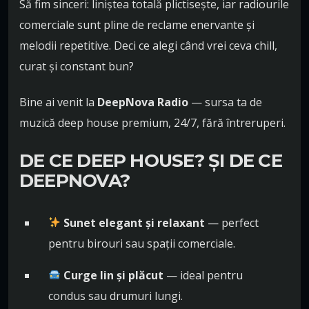
Să fim sinceri: liniștea totală plictisește, iar radiourile
comerciale sunt pline de reclame enervante și
melodii repetitive. Deci ce alegi când vrei ceva chill,
curat și constant bun?
Bine ai venit la
DeepNova Radio
— sursa ta de
muzică deep house premium, 24/7, fără întreruperi.
DE CE DEEP HOUSE? ȘI DE CE
DEEPNOVA?
Sunet elegant și relaxant
— perfect
pentru birouri sau spații comerciale.
Curge lin și plăcut
— ideal pentru
condus sau drumuri lungi.