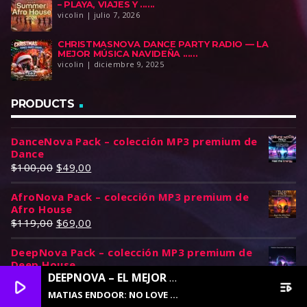
– PLAYA, VIAJES Y ......
vicolin | julio 7, 2026
CHRISTMASNOVA DANCE PARTY RADIO — LA
MEJOR MÚSICA NAVIDEÑA ......
vicolin | diciembre 9, 2025
PRODUCTS
DanceNova Pack – colección MP3 premium de
Dance
E
E
$
100,00
$
49,00
l
l
AfroNova Pack – colección MP3 premium de
p
p
Afro House
r
r
E
E
$
119,00
$
69,00
e
e
l
l
c
c
DeepNova Pack – colección MP3 premium de
p
p
i
i
Deep House
r
r
o
o
DEEPNOVA – EL MEJOR DEEP HOUSE
E
E
$
160,00
$
89,00
e
e
play_arrow
playlist_play
o
a
l
l
MATIAS ENDOOR: NO LOVE AGAIN (DEEP HOUSE VERSION)
c
c
r
c