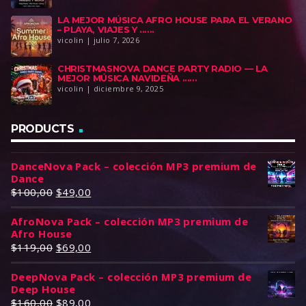
a
8
:
9
LA MEJOR MÚSICA AFRO HOUSE PARA EL VERANO
:
9
$
,
– PLAYA, VIAJES Y ......
$
,
vicolin | julio 7, 2026
1
0
1
0
0
0
CHRISTMASNOVA DANCE PARTY RADIO — LA
6
0
0
.
MEJOR MÚSICA NAVIDEÑA ......
0
.
vicolin | diciembre 9, 2025
,
,
0
0
0
PRODUCTS
0
.
.
DanceNova Pack – colección MP3 premium de
Dance
E
E
$
100,00
$
49,00
l
l
AfroNova Pack – colección MP3 premium de
p
p
Afro House
r
r
E
E
$
119,00
$
69,00
e
e
l
l
c
c
DeepNova Pack – colección MP3 premium de
p
p
i
i
Deep House
r
r
o
o
E
E
$
160,00
$
89,00