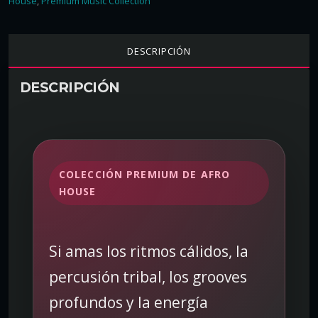
House
,
Premium Music Collection
v
a
P
DESCRIPCIÓN
a
c
DESCRIPCIÓN
k
–
c
o
l
COLECCIÓN PREMIUM DE AFRO
e
HOUSE
c
c
i
ó
Si amas los ritmos cálidos, la
n
percusión tribal, los grooves
M
P
profundos y la energía
3