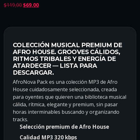
E
E
$
119,00
$
69,00
l
l
p
p
r
r
e
e
c
c
COLECCIÓN MUSICAL PREMIUM DE
i
i
AFRO HOUSE. GROOVES CÁLIDOS,
o
o
RITMOS TRIBALES Y ENERGÍA DE
o
a
ATARDECER — LISTA PARA
DESCARGAR.
r
c
i
t
AfroNova Pack es una colección MP3 de Afro
g
u
House cuidadosamente seleccionada, creada
i
a
para oyentes que quieren una biblioteca musical
n
l
cálida, rítmica, elegante y premium, sin pasar
a
e
horas interminables buscando y organizando
l
s
tracks.
e
:
Selección premium de Afro House
r
$
Calidad MP3 320 kbps
a
6