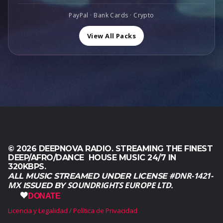
a
1
1
0
0
:
,
6
0
PayPal · Bank Cards · Crypto
0
$
0
0
.
.
2
0
View All Packs
,
,
.
0
0
0
0
.
.
© 2026 DEEPNOVA RADIO. STREAMING THE FINEST
DEEP/AFRO/DANCE HOUSE MUSIC 24/7 IN
320KBPS.
#DNR-1421-
ALL MUSIC STREAMED UNDER LICENSE
MX
SOUNDRIGHTS EUROPE LTD.
ISSUED BY
DONATE
Licencia y Legalidad
Política de Privacidad