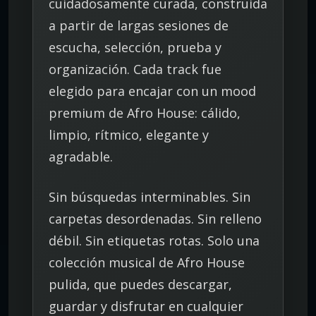
cuidadosamente curada, construida
c
a
a partir de largas sesiones de
n
escucha, selección, prueba y
t
organización. Cada track fue
i
d
elegido para encajar con un mood
a
premium de Afro House: cálido,
d
limpio, rítmico, elegante y
agradable.
Sin búsquedas interminables. Sin
carpetas desordenadas. Sin relleno
débil. Sin etiquetas rotas. Solo una
colección musical de Afro House
pulida, que puedes descargar,
guardar y disfrutar en cualquier