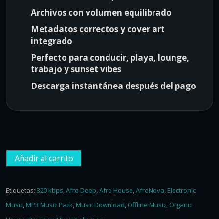
:
9
Archivos con volumen equilibrado
$
,
Metadatos correctos y cover art
1
0
integrado
1
0
Perfecto para conducir, playa, lounge,
9
.
trabajo y sunset vibes
,
0
Descarga instantánea después del pago
0
.
A
Añadir al carrito
f
r
o
Etiquetas:
320 kbps
,
Afro Deep
,
Afro House
,
AfroNova
,
Electronic
N
Music
,
MP3 Music Pack
,
Music Download
,
Offline Music
,
Organic
o