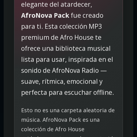
elegante del atardecer,
p
r
AfroNova Pack
fue creado
e
para ti. Esta colección MP3
m
i
premium de Afro House te
u
ofrece una biblioteca musical
m
d
lista para usar, inspirada en el
e
sonido de AfroNova Radio —
A
f
suave, rítmica, emocional y
r
perfecta para escuchar offline.
o
H
o
Esto no es una carpeta aleatoria de
u
música. AfroNova Pack es una
s
colección de Afro House
e