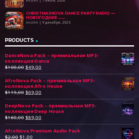
vicolin | 7 июля, 2026
CHRISTMASNOVA DANCE PARTY RADIO —
НОВОГОДНИЕ ......
vicolin | 9 декабря, 2025
PRODUCTS
DanceNova Pack – премиальная MP3-
коллекция Dance
П
Т
$
100,00
$
49,00
е
е
AfroNova Pack – премиальная MP3-
р
к
коллекция Afro House
в
у
П
Т
$
119,00
$
69,00
о
щ
е
е
н
а
DeepNova Pack – премиальная MP3-
р
к
а
я
коллекция Deep House
в
у
ч
ц
П
Т
$
160,00
$
89,00
о
щ
а
е
е
е
н
а
л
н
AfroNova Premium Audio Pack
р
к
а
я
ь
а
П
Т
$
2,00
$
1,00
в
у