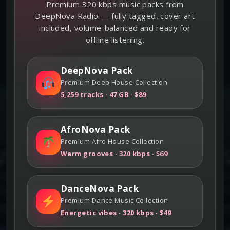
Premium 320 kbps music packs from
DeepNova Radio — fully tagged, cover art
included, volume-balanced and ready for
offline listening.
DeepNova Pack
Premium Deep House Collection
5,259 tracks · 47 GB · $89
AfroNova Pack
Premium Afro House Collection
Warm grooves · 320 kbps · $69
DanceNova Pack
Premium Dance Music Collection
Energetic vibes · 320 kbps · $49