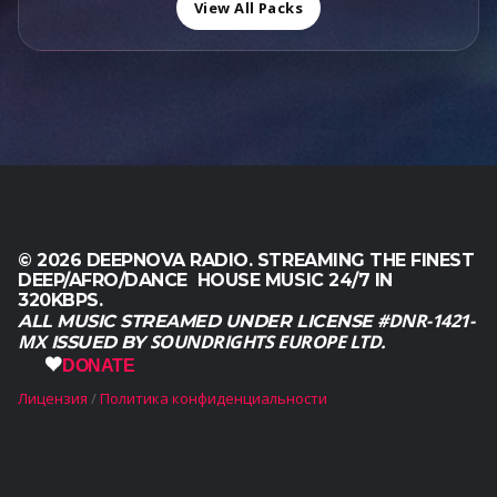
0
т
View All Packs
л
$
,
а
я
1
0
в
л
1
0
л
а
9
.
я
$
,
л
1
0
а
6
0
$
0
.
2
,
,
0
0
0
© 2026 DEEPNOVA RADIO. STREAMING THE FINEST
0
.
DEEP/AFRO/DANCE HOUSE MUSIC 24/7 IN
.
320KBPS.
#DNR-1421-
ALL MUSIC STREAMED UNDER LICENSE
MX
SOUNDRIGHTS EUROPE LTD.
ISSUED BY
DONATE
Лицензия
Политика конфиденциальности