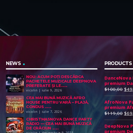
keyboard_arrow_down
Playlist DanceNova — Dance House · EDM
Read more
arrow_forward
& Club Hits (fără reclame, 320 kbps)
DanceNova este canalul tău high-energy
pentru vibe de ring. Dance house modern și
NEWS
PRODUCTS
piese club feel-good, selectate de DJ și
difuzate în 320 kbps impecabil. Fără
NOU: ACUM POȚI DESCĂRCA
DanceNova P
PACHETELE MUZICALE DEEPNOVA
reclame, fără întreruperi — doar bounce și
premium Da
PREFERATE ȘI LE......
P
$
100,00
$
49
euforie 24/7. […]
vicolin | iulie 9, 2026
r
CEA MAI BUNĂ MUZICĂ AFRO
AfroNova Pa
e
HOUSE PENTRU VARĂ – PLAJĂ,
premium Af
CONDUS ......
ț
vicolin | iulie 7, 2026
P
$
119,00
$
69
u
r
CHRISTMASNOVA DANCE PARTY
l
RADIO — CEA MAI BUNĂ MUZICĂ
DeepNova Pa
e
i
DE CRĂCIUN ......
premium De
ț
vicolin | decembrie 9, 2025