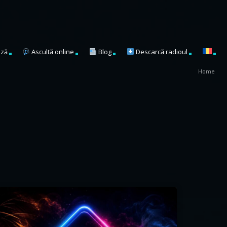
ză
Ascultă online
Blog
Descarcă radioul
Home