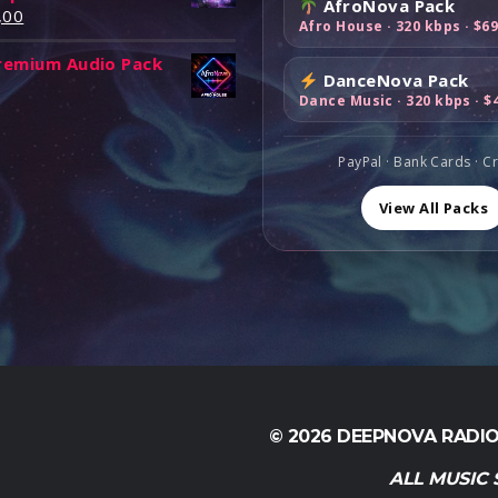
u
AfroNova Pack
P
,00
u
Afro House · 320 kbps · $6
r
r
l
e
remium Audio Pack
e
c
n
DanceNova Pack
P
ț
u
Dance Music · 320 kbps · $
t
u
r
e
e
l
e
s
c
PayPal · Bank Cards · C
n
t
u
u
t
e
View All Packs
r
e
:
e
s
$
u
n
t
4
t
e
9
e
e
:
,
n
s
$
0
t
6
0
e
e
9
.
s
:
,
$
© 2026 DEEPNOVA RADIO
0
e
8
0
9
ALL MUSIC
.