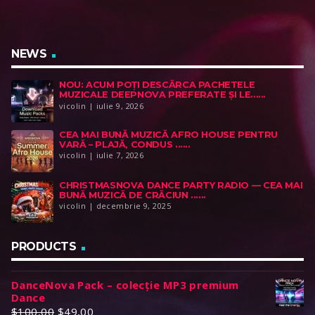
NEWS
NOU: ACUM POȚI DESCĂRCA PACHETELE
MUZICALE DEEPNOVA PREFERATE ȘI LE......
vicolin | iulie 9, 2026
CEA MAI BUNĂ MUZICĂ AFRO HOUSE PENTRU
VARĂ – PLAJĂ, CONDUS ......
vicolin | iulie 7, 2026
CHRISTMASNOVA DANCE PARTY RADIO — CEA MAI
BUNĂ MUZICĂ DE CRĂCIUN ......
vicolin | decembrie 9, 2025
PRODUCTS
DanceNova Pack – colecție MP3 premium
Dance
P
P
$
100,00
$
49,00