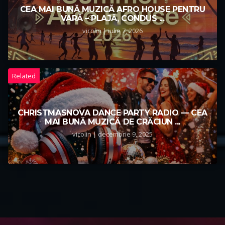
CEA MAI BUNĂ MUZICĂ AFRO HOUSE PENTRU
VARĂ – PLAJĂ, CONDUS ...
vicolin | iulie 7, 2026
Related
CHRISTMASNOVA DANCE PARTY RADIO — CEA
MAI BUNĂ MUZICĂ DE CRĂCIUN ...
vicolin | decembrie 9, 2025