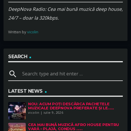
DeepNova Radio: Cea mai bună muzică deep house,
24/7 – doar la 320kbps.
Written by
vicolin
SEARCH
search
LATEST NEWS
NOU: ACUM POȚI DESCĂRCA PACHETELE
MUZICALE DEEPNOVA PREFERATE ȘI LE......
vicolin | iulie 9, 2026
CEA MAI BUNĂ MUZICĂ AFRO HOUSE PENTRU
VARĂ – PLAJĂ, CONDUS ......