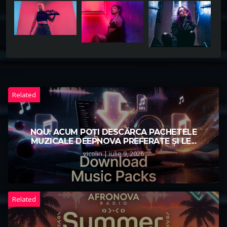
Related
NOU: ACUM POȚI DESCĂRCA PACHETELE
MUZICALE DEEPNOVA PREFERATE ȘI LE...
vicolin | iulie 9, 2026
Related