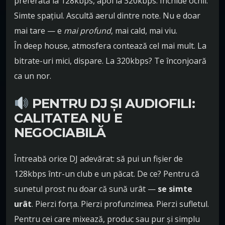
preferată la 128kbps, apoi la 320kbps. Închide ochii.
Simte spațiul. Ascultă aerul dintre note. Nu e doar
mai tare — e
mai profund
, mai cald, mai viu.
În deep house, atmosfera contează cel mai mult. La
bitrate-uri mici, dispare. La 320kbps? Te înconjoară
ca un nor.
PENTRU DJ ȘI AUDIOFILI:
CALITATEA NU E
NEGOCIABILĂ
Întreabă orice DJ adevărat: să pui un fișier de
128kbps într-un club e un păcat. De ce? Pentru că
sunetul prost nu doar că sună urât —
se simte
urât
. Pierzi forța. Pierzi profunzimea. Pierzi sufletul.
Pentru cei care mixează, produc sau pur și simplu