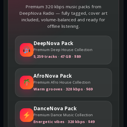
Premium 320 kbps music packs from
DeepNova Radio — fully tagged, cover art
included, volume-balanced and ready for
offline listening.
DeepNova Pack
Premium Deep House Collection
5,259 tracks · 47 GB · $89
AfroNova Pack
Premium Afro House Collection
Warm grooves · 320 kbps · $69
DanceNova Pack
Premium Dance Music Collection
Energetic vibes · 320 kbps · $49