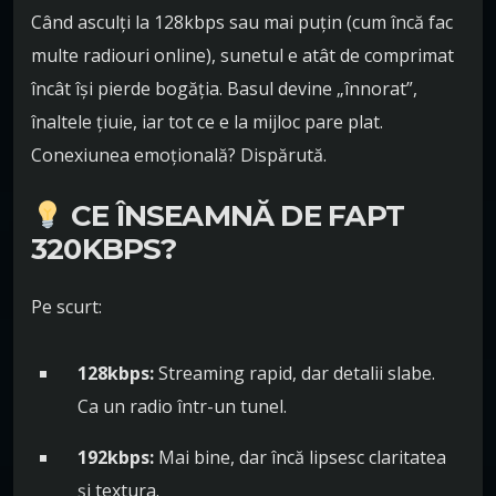
Când asculți la 128kbps sau mai puțin (cum încă fac
multe radiouri online), sunetul e atât de comprimat
încât își pierde bogăția. Basul devine „înnorat”,
înaltele țiuie, iar tot ce e la mijloc pare plat.
Conexiunea emoțională? Dispărută.
CE ÎNSEAMNĂ DE FAPT
320KBPS?
Pe scurt:
128kbps:
Streaming rapid, dar detalii slabe.
Ca un radio într-un tunel.
192kbps:
Mai bine, dar încă lipsesc claritatea
și textura.