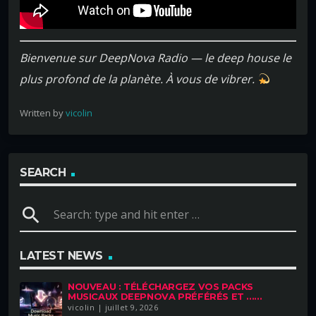
Bienvenue sur DeepNova Radio — le deep house le
plus profond de la planète. À vous de vibrer.
Written by
vicolin
SEARCH
search
LATEST NEWS
NOUVEAU : TÉLÉCHARGEZ VOS PACKS
MUSICAUX DEEPNOVA PRÉFÉRÉS ET ......
vicolin | juillet 9, 2026