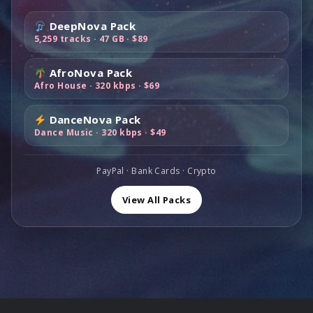
a
l
a
:
9
t
u
l
e
i
:
DeepNova Pack
$
,
i
e
é
s
t
$
5,259 tracks · 47 GB · $89
1
0
a
l
t
t
6
0
0
l
e
a
:
9
0
.
AfroNova Pack
é
s
i
:
$
,
Afro House · 320 kbps · $69
,
t
t
t
$
1
0
0
a
8
1
0
0
DanceNova Pack
i
:
:
9
9
.
Dance Music · 320 kbps · $49
.
t
$
$
,
,
1
1
0
0
:
,
6
0
PayPal · Bank Cards · Crypto
0
$
0
0
.
.
2
0
View All Packs
,
,
.
0
0
0
0
.
.