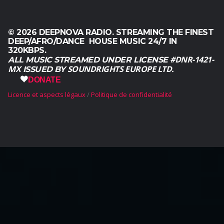
© 2026 DEEPNOVA RADIO. STREAMING THE FINEST
DEEP/AFRO/DANCE HOUSE MUSIC 24/7 IN
320KBPS.
#DNR-1421-
ALL MUSIC STREAMED UNDER LICENSE
MX
SOUNDRIGHTS EUROPE LTD.
ISSUED BY
DONATE
Licence et aspects légaux
Politique de confidentialité
English
(
Anglais
)
Français
Română
(
Roumain
)
Русский
(
Russe
)
Español
(
Espagnol
)