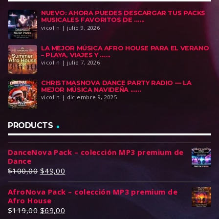
NUEVO: AHORA PUEDES DESCARGAR TUS PACKS
MUSICALES FAVORITOS DE ......
vicolin | julio 9, 2026
LA MEJOR MÚSICA AFRO HOUSE PARA EL VERANO
– PLAYA, VIAJES Y ......
vicolin | julio 7, 2026
CHRISTMASNOVA DANCE PARTY RADIO — LA
MEJOR MÚSICA NAVIDEÑA ......
vicolin | diciembre 9, 2025
PRODUCTS
DanceNova Pack – colección MP3 premium de
Dance
E
E
$
100,00
$
49,00
l
l
AfroNova Pack – colección MP3 premium de
p
p
Afro House
r
r
E
E
$
119,00
$
69,00
e
e