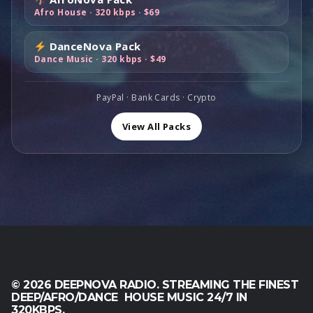
я
1
н
0
с
Afro House · 320 kbps · $69
л
ц
,
а
0
т
я
е
0
с
.
а
л
DanceNova Pack
н
0
о
в
Dance Music · 320 kbps · $49
а
а
.
с
л
$
с
т
я
1
о
а
PayPal · Bank Cards · Crypto
л
0
с
в
а
0
т
View All Packs
л
$
,
а
я
1
0
в
л
1
0
л
а
9
.
я
$
,
л
1
0
а
6
0
$
0
.
2
,
,
0
0
0
© 2026 DEEPNOVA RADIO. STREAMING THE FINEST
0
.
DEEP/AFRO/DANCE HOUSE MUSIC 24/7 IN
.
320KBPS.