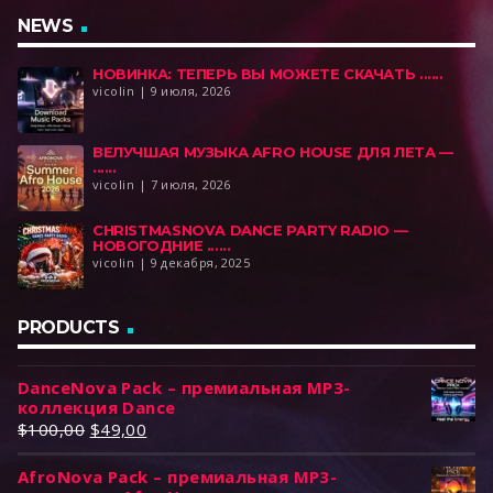
NEWS
НОВИНКА: ТЕПЕРЬ ВЫ МОЖЕТЕ СКАЧАТЬ ......
vicolin | 9 июля, 2026
BEЛУЧШАЯ МУЗЫКА AFRO HOUSE ДЛЯ ЛЕТА —
......
vicolin | 7 июля, 2026
CHRISTMASNOVA DANCE PARTY RADIO —
НОВОГОДНИЕ ......
vicolin | 9 декабря, 2025
PRODUCTS
DanceNova Pack – премиальная MP3-
коллекция Dance
П
Т
$
100,00
$
49,00
е
е
AfroNova Pack – премиальная MP3-
р
к